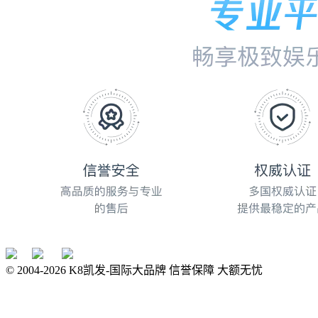
© 2004-
2026
K8凯发-国际大品牌 信誉保障 大额无忧