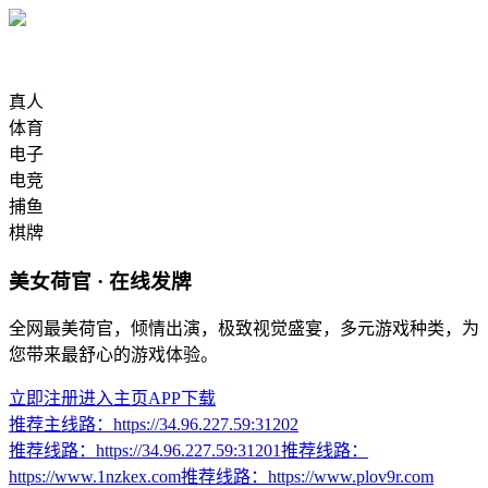
真人
体育
电子
电竞
捕鱼
棋牌
美女荷官 · 在线发牌
全网最美荷官，倾情出演，极致视觉盛宴，多元游戏种类，为
您带来最舒心的游戏体验。
立即注册
进入主页
APP下载
推荐主线路：
https://34.96.227.59:31202
推荐线路：
https://34.96.227.59:31201
推荐线路：
https://www.1nzkex.com
推荐线路：
https://www.plov9r.com