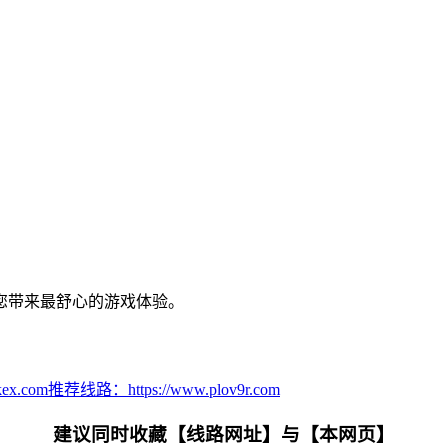
您带来最舒心的游戏体验。
kex.com
推荐线路：
https://www.plov9r.com
建议同时收藏【线路网址】与【本网页】