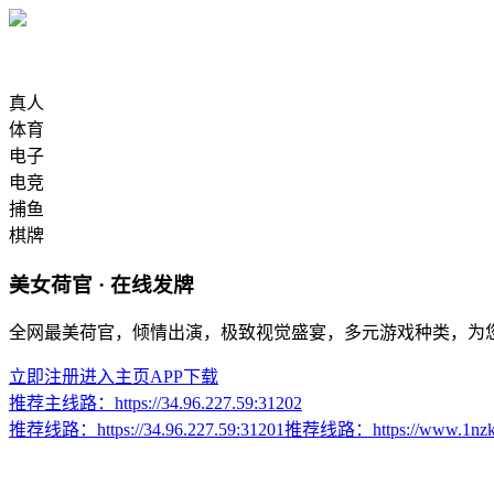
真人
体育
电子
电竞
捕鱼
棋牌
美女荷官 · 在线发牌
全网最美荷官，倾情出演，极致视觉盛宴，多元游戏种类，为
立即注册
进入主页
APP下载
推荐主线路：
https://34.96.227.59:31202
推荐线路：
https://34.96.227.59:31201
推荐线路：
https://www.1nz