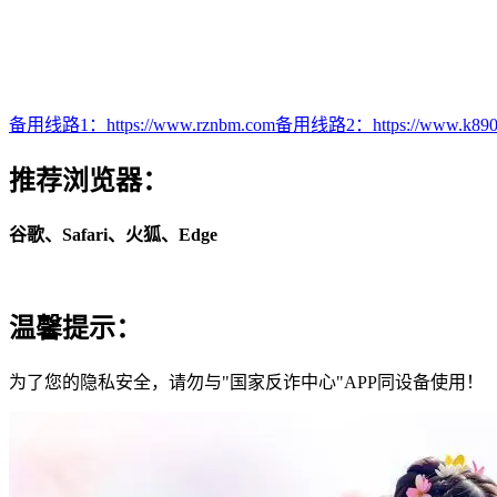
备用线路
1
：
https://www.rznbm.com
备用线路
2
：
https://www.k89
推荐浏览器：
谷歌、Safari、火狐、Edge
温馨提示：
为了您的隐私安全，请勿与"国家反诈中心"APP同设备使用！