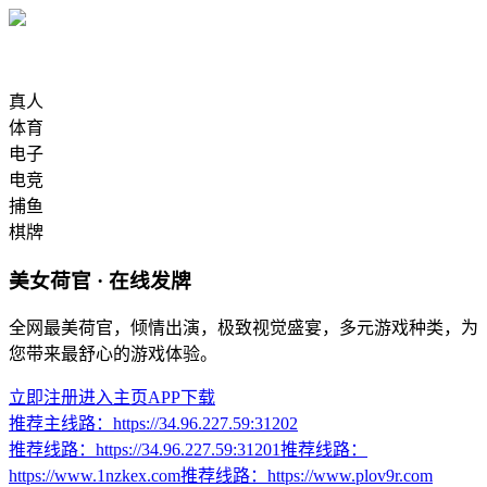
真人
体育
电子
电竞
捕鱼
棋牌
美女荷官 · 在线发牌
全网最美荷官，倾情出演，极致视觉盛宴，多元游戏种类，为
您带来最舒心的游戏体验。
立即注册
进入主页
APP下载
推荐主线路：
https://34.96.227.59:31202
推荐线路：
https://34.96.227.59:31201
推荐线路：
https://www.1nzkex.com
推荐线路：
https://www.plov9r.com