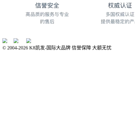
© 2004-
2026
K8凯发-国际大品牌 信誉保障 大额无忧