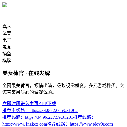
真人
体育
电子
电竞
捕鱼
棋牌
美女荷官 · 在线发牌
全网最美荷官，倾情出演，极致视觉盛宴，多元游戏种类，为
您带来最舒心的游戏体验。
立即注册
进入主页
APP下载
推荐主线路：
https://34.96.227.59:31202
推荐线路：
https://34.96.227.59:31201
推荐线路：
https://www.1nzkex.com
推荐线路：
https://www.plov9r.com